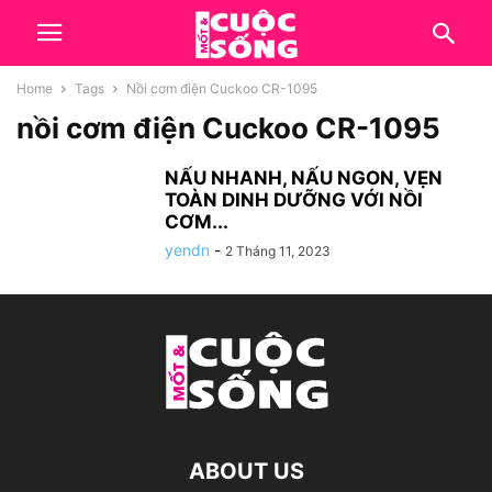
Home
Tags
Nồi cơm điện Cuckoo CR-1095
nồi cơm điện Cuckoo CR-1095
NẤU NHANH, NẤU NGON, VẸN
TOÀN DINH DƯỠNG VỚI NỒI
CƠM...
yendn
-
2 Tháng 11, 2023
ABOUT US