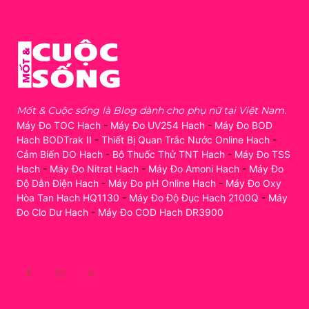
Mốt & Cuộc sống là Blog dành cho phụ nữ tại Việt Nam.
Máy Đo TOC Hach
-
Máy Đo UV254 Hach
-
Máy Đo BOD
Hach BODTrak II
-
Thiết Bị Quan Trắc Nước Online Hach
-
Cảm Biến DO Hach
-
Bộ Thuốc Thử TNT Hach
-
Máy Đo TSS
Hach
-
Máy Đo Nitrat Hach
-
Máy Đo Amoni Hach
-
Máy Đo
Độ Dẫn Điện Hach
-
Máy Đo pH Online Hach
-
Máy Đo Oxy
Hòa Tan Hach HQ1130
-
Máy Đo Độ Đục Hach 2100Q
-
Máy
Đo Clo Dư Hach
-
Máy Đo COD Hach DR3900