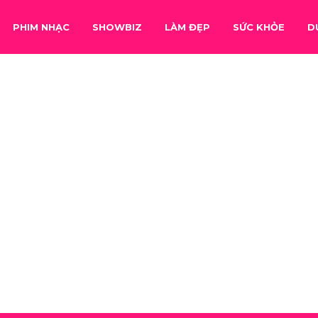
PHIM NHẠC
SHOWBIZ
LÀM ĐẸP
SỨC KHỎE
D