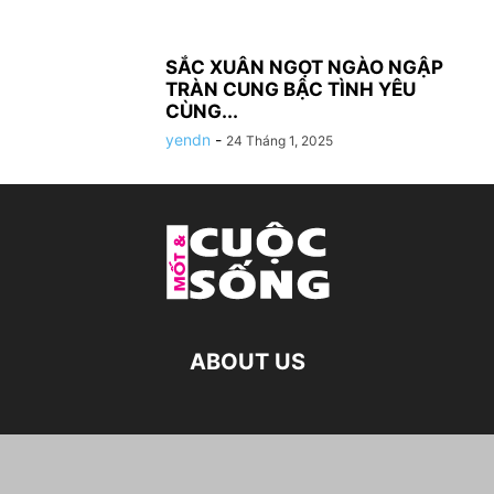
SẮC XUÂN NGỌT NGÀO NGẬP
TRÀN CUNG BẬC TÌNH YÊU
CÙNG...
yendn
-
24 Tháng 1, 2025
ABOUT US