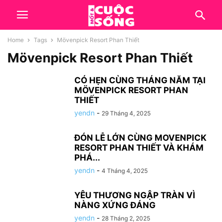
Home
Tags
Mövenpick Resort Phan Thiết
Mövenpick Resort Phan Thiết
CÓ HẸN CÙNG THÁNG NĂM TẠI
MÖVENPICK RESORT PHAN
THIẾT
yendn
-
29 Tháng 4, 2025
ĐÓN LỄ LỚN CÙNG MOVENPICK
RESORT PHAN THIẾT VÀ KHÁM
PHÁ...
yendn
-
4 Tháng 4, 2025
YÊU THƯƠNG NGẬP TRÀN VÌ
NÀNG XỨNG ĐÁNG
yendn
-
28 Tháng 2, 2025