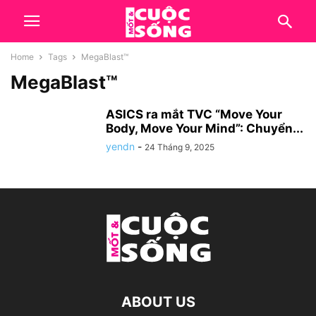
Home
Tags
MegaBlast™
MegaBlast™
ASICS ra mắt TVC “Move Your
Body, Move Your Mind”: Chuyển...
yendn
-
24 Tháng 9, 2025
ABOUT US