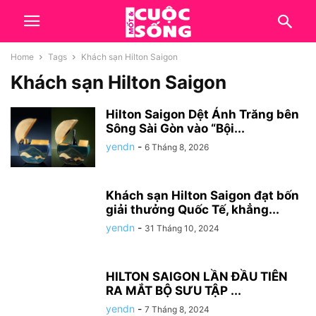
Home
Tags
Khách sạn Hilton Saigon
Khách sạn Hilton Saigon
Hilton Saigon Dệt Ánh Trăng bên
Sông Sài Gòn vào “Bội...
yendn
-
6 Tháng 8, 2026
Khách sạn Hilton Saigon đạt bốn
giải thưởng Quốc Tế, khẳng...
yendn
-
31 Tháng 10, 2024
HILTON SAIGON LẦN ĐẦU TIÊN
RA MẮT BỘ SƯU TẬP ...
yendn
-
7 Tháng 8, 2024