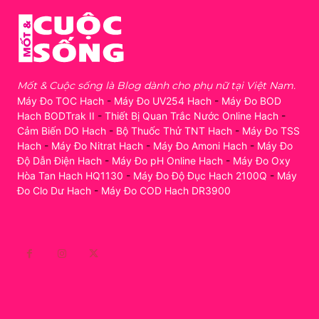
Mốt & Cuộc sống là Blog dành cho phụ nữ tại Việt Nam.
Máy Đo TOC Hach
-
Máy Đo UV254 Hach
-
Máy Đo BOD
Hach BODTrak II
-
Thiết Bị Quan Trắc Nước Online Hach
-
Cảm Biến DO Hach
-
Bộ Thuốc Thử TNT Hach
-
Máy Đo TSS
Hach
-
Máy Đo Nitrat Hach
-
Máy Đo Amoni Hach
-
Máy Đo
Độ Dẫn Điện Hach
-
Máy Đo pH Online Hach
-
Máy Đo Oxy
Hòa Tan Hach HQ1130
-
Máy Đo Độ Đục Hach 2100Q
-
Máy
Đo Clo Dư Hach
-
Máy Đo COD Hach DR3900