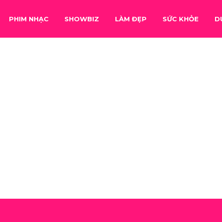
PHIM NHẠC
SHOWBIZ
LÀM ĐẸP
SỨC KHỎE
D