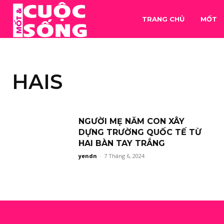
TRANG CHỦ
MỐT
HAIS
NGƯỜI MẸ NĂM CON XÂY
DỰNG TRƯỜNG QUỐC TẾ TỪ
HAI BÀN TAY TRẮNG
yendn
-
7 Tháng 6, 2024