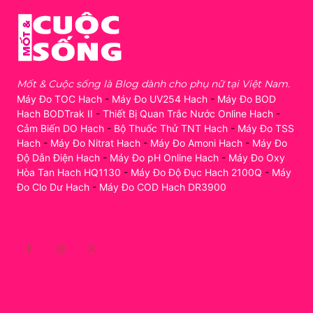
Mốt & Cuộc sống là Blog dành cho phụ nữ tại Việt Nam.
Máy Đo TOC Hach
-
Máy Đo UV254 Hach
-
Máy Đo BOD
Hach BODTrak II
-
Thiết Bị Quan Trắc Nước Online Hach
-
Cảm Biến DO Hach
-
Bộ Thuốc Thử TNT Hach
-
Máy Đo TSS
Hach
-
Máy Đo Nitrat Hach
-
Máy Đo Amoni Hach
-
Máy Đo
Độ Dẫn Điện Hach
-
Máy Đo pH Online Hach
-
Máy Đo Oxy
Hòa Tan Hach HQ1130
-
Máy Đo Độ Đục Hach 2100Q
-
Máy
Đo Clo Dư Hach
-
Máy Đo COD Hach DR3900