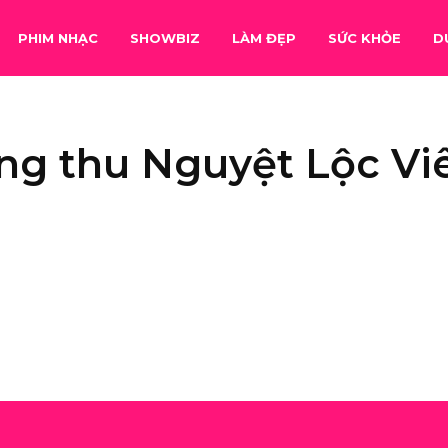
PHIM NHẠC
SHOWBIZ
LÀM ĐẸP
SỨC KHỎE
D
ng thu Nguyệt Lộc Vi