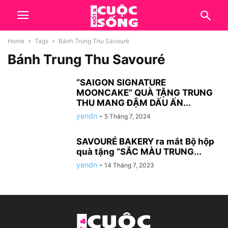
Home
Tags
Bánh Trung Thu Savouré
Bánh Trung Thu Savouré
“SAIGON SIGNATURE
MOONCAKE” QUÀ TẶNG TRUNG
THU MANG ĐẬM DẤU ẤN...
yendn
-
5 Tháng 7, 2024
SAVOURÉ BAKERY ra mắt Bộ hộp
quà tặng “SẮC MÀU TRUNG...
yendn
-
14 Tháng 7, 2023