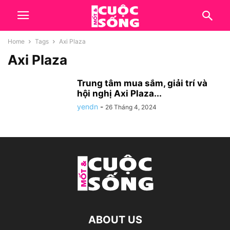
Home
Tags
Axi Plaza
Axi Plaza
Trung tâm mua sắm, giải trí và
hội nghị Axi Plaza...
yendn
-
26 Tháng 4, 2024
ABOUT US