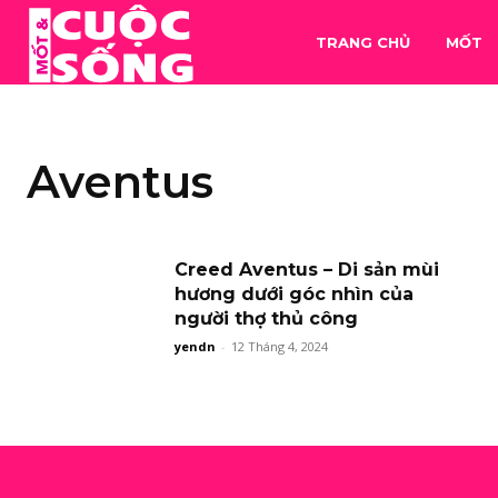
TRANG CHỦ
MỐT
Aventus
Creed Aventus – Di sản mùi
hương dưới góc nhìn của
người thợ thủ công
yendn
-
12 Tháng 4, 2024