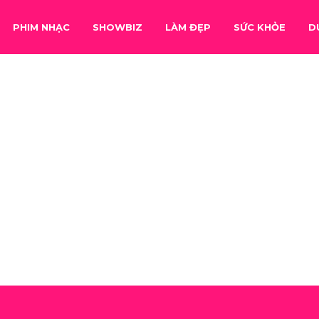
PHIM NHẠC
SHOWBIZ
LÀM ĐẸP
SỨC KHỎE
D