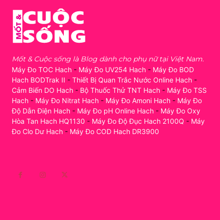
Mốt & Cuộc sống là Blog dành cho phụ nữ tại Việt Nam.
Máy Đo TOC Hach
-
Máy Đo UV254 Hach
-
Máy Đo BOD
Hach BODTrak II
-
Thiết Bị Quan Trắc Nước Online Hach
-
Cảm Biến DO Hach
-
Bộ Thuốc Thử TNT Hach
-
Máy Đo TSS
Hach
-
Máy Đo Nitrat Hach
-
Máy Đo Amoni Hach
-
Máy Đo
Độ Dẫn Điện Hach
-
Máy Đo pH Online Hach
-
Máy Đo Oxy
Hòa Tan Hach HQ1130
-
Máy Đo Độ Đục Hach 2100Q
-
Máy
Đo Clo Dư Hach
-
Máy Đo COD Hach DR3900